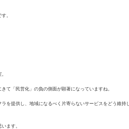
です。
実。
にきて「民営化」の負の側面が顕著になっていますね。
フラを提供し、地域になるべく片寄らないサービスをどう維持
思います。