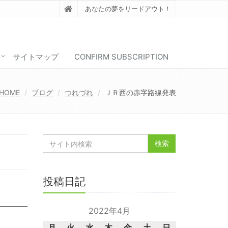
あなたの夢をリードアウト！
サイトマップ
CONFIRM SUBSCRIPTION
HOME
ブログ
つれづれ
ＪＲ西の赤字路線発表
投稿日記
2022年4月
月
火
水
木
金
土
日