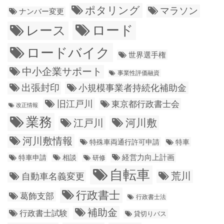
ポタリング
マラソン
ナンバー変更
ロード
レース
ロードバイク
世界選手権
中小企業サポート
事業性評価融資
出張封印
小規模事業者持続化補助金
旧江戸川
東京都行政書士会
改正情報
業務
江戸川
河川敷
河川敷情報
特殊車両通行許可申請
特車
経営力向上計画
特車申請
相談
研修
自転車
荒川
自動車名義変更
行政書士
葛飾支部
行政書士法
補助金
行政書士試験
貸切りバス