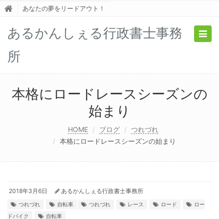
あなたの夢をリードアウト！
あるかんしぇる行政書士事務
Togg
navig
所
本格にロードレースシーズンの
始まり
HOME
ブログ
つれづれ
本格にロードレースシーズンの始まり
2018年3月6日
あるかんしぇる行政書士事務所
つれづれ
自転車
つれづれ
レース
ロード
ロー
ドバイク
自転車