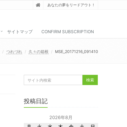
あなたの夢をリードアウト！
サイトマップ
CONFIRM SUBSCRIPTION
つれづれ
久々の箱根
MSE_20171216_091410
投稿日記
2026年8月
月
火
水
木
金
土
日