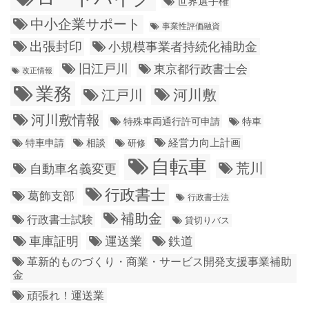
世界選手権
中小企業サポート
事業性評価融資
出張封印
小規模事業者持続化補助金
旧江戸川
東京都行政書士会
改正情報
業務
江戸川
河川敷
河川敷情報
特殊車両通行許可申請
特車
経営力向上計画
特車申請
相談
研修
自転車
荒川
自動車名義変更
行政書士
葛飾支部
行政書士法
補助金
行政書士試験
貸切りバス
車庫証明
運送業
鉄道
革新的ものづくり・商業・サービス開発支援事業補助
金
頑張れ！運送業