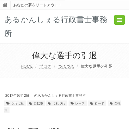
あなたの夢をリードアウト！
あるかんしぇる行政書士事務
Togg
navig
所
偉大な選手の引退
HOME
ブログ
つれづれ
偉大な選手の引退
2017年9月12日
あるかんしぇる行政書士事務所
つれづれ
自転車
つれづれ
レース
ロード
自転
車