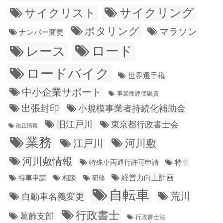
サイクリング
サイクリスト
ポタリング
マラソン
ナンバー変更
ロード
レース
ロードバイク
世界選手権
中小企業サポート
事業性評価融資
出張封印
小規模事業者持続化補助金
旧江戸川
東京都行政書士会
改正情報
業務
江戸川
河川敷
河川敷情報
特殊車両通行許可申請
特車
経営力向上計画
特車申請
相談
研修
自転車
荒川
自動車名義変更
行政書士
葛飾支部
行政書士法