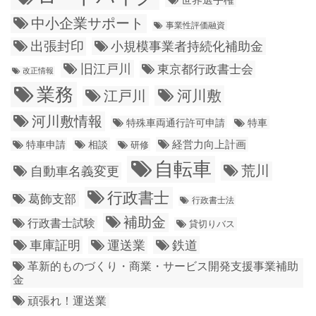
中小企業サポート
事業性評価融資
出張封印
小規模事業者持続化補助金
旧江戸川
東京都行政書士会
改正情報
業務
江戸川
河川敷
河川敷情報
特殊車両通行許可申請
特車
経営力向上計画
特車申請
相談
研修
自転車
荒川
自動車名義変更
行政書士
葛飾支部
行政書士法
補助金
行政書士試験
貸切りバス
車庫証明
運送業
鉄道
革新的ものづくり・商業・サービス開発支援事業補助
金
頑張れ！運送業