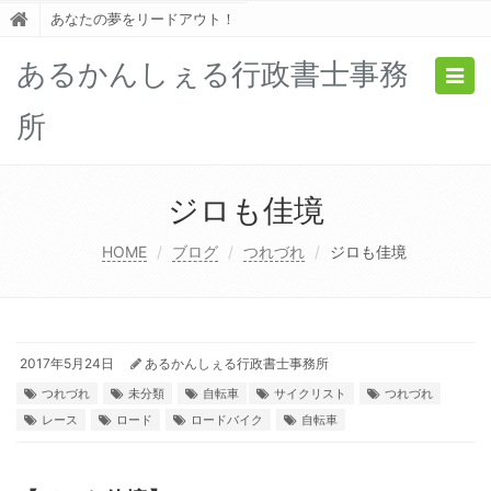
あなたの夢をリードアウト！
あるかんしぇる行政書士事務
Togg
navig
所
ジロも佳境
HOME
ブログ
つれづれ
ジロも佳境
2017年5月24日
あるかんしぇる行政書士事務所
つれづれ
未分類
自転車
サイクリスト
つれづれ
レース
ロード
ロードバイク
自転車