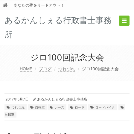
あなたの夢をリードアウト！
あるかんしぇる行政書士事務
Togg
navig
所
ジロ100回記念大会
HOME
ブログ
つれづれ
ジロ100回記念大会
2017年5月7日
あるかんしぇる行政書士事務所
つれづれ
自転車
レース
ロード
ロードバイク
自転車