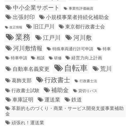
中小企業サポート
事業性評価融資
出張封印
小規模事業者持続化補助金
旧江戸川
東京都行政書士会
改正情報
業務
江戸川
河川敷
河川敷情報
特殊車両通行許可申請
特車
経営力向上計画
特車申請
相談
研修
自転車
荒川
自動車名義変更
行政書士
葛飾支部
行政書士法
補助金
行政書士試験
貸切りバス
車庫証明
運送業
鉄道
革新的ものづくり・商業・サービス開発支援事業補助
金
頑張れ！運送業