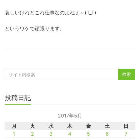
哀しいけれどこれ仕事なのよねぇ～(T_T)
というワケで頑張ります。
投稿日記
2017年5月
月
火
水
木
金
土
日
1
2
3
4
5
6
7