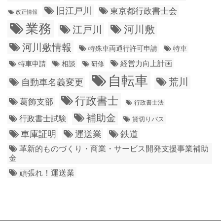
旧江戸川
東京都行政書士会
改正情報
業務
江戸川
河川敷
河川敷情報
特殊車両通行許可申請
特車
経営力向上計画
特車申請
相談
研修
自転車
荒川
自動車名義変更
行政書士
葛飾支部
行政書士法
補助金
行政書士試験
貸切りバス
車庫証明
運送業
鉄道
革新的ものづくり・商業・サービス開発支援事業補助
金
頑張れ！運送業