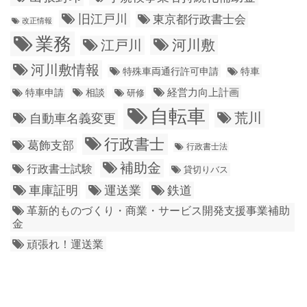
旧江戸川
東京都行政書士会
改正情報
業務
江戸川
河川敷
河川敷情報
特殊車両通行許可申請
特車
経営力向上計画
特車申請
相談
研修
自転車
荒川
自動車名義変更
行政書士
葛飾支部
行政書士法
補助金
行政書士試験
貸切りバス
車庫証明
運送業
鉄道
革新的ものづくり・商業・サービス開発支援事業補助
金
頑張れ！運送業