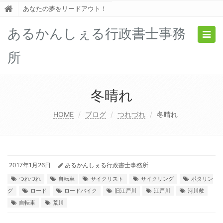
あなたの夢をリードアウト！
あるかんしぇる行政書士事務
Togg
navig
所
冬晴れ
HOME
ブログ
つれづれ
冬晴れ
2017年1月26日
あるかんしぇる行政書士事務所
つれづれ
自転車
サイクリスト
サイクリング
ポタリン
グ
ロード
ロードバイク
旧江戸川
江戸川
河川敷
自転車
荒川