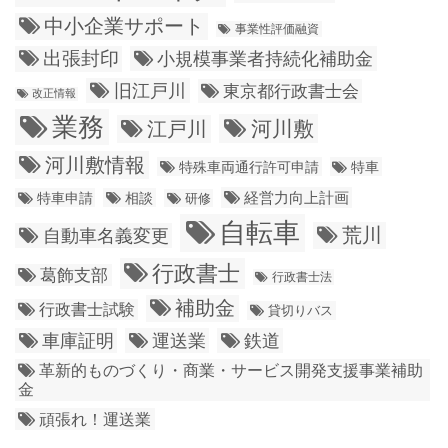
中小企業サポート
事業性評価融資
出張封印
小規模事業者持続化補助金
旧江戸川
東京都行政書士会
改正情報
業務
江戸川
河川敷
河川敷情報
特殊車両通行許可申請
特車
経営力向上計画
特車申請
相談
研修
自転車
荒川
自動車名義変更
行政書士
葛飾支部
行政書士法
補助金
行政書士試験
貸切りバス
車庫証明
運送業
鉄道
革新的ものづくり・商業・サービス開発支援事業補助
金
頑張れ！運送業