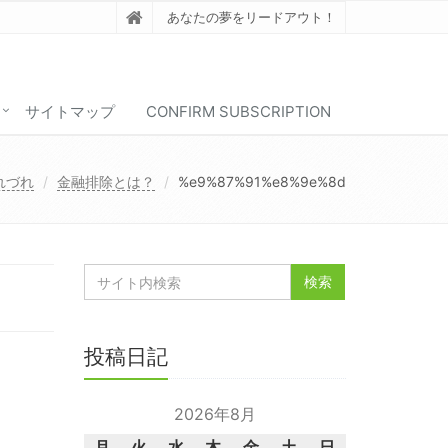
あなたの夢をリードアウト！
サイトマップ
CONFIRM SUBSCRIPTION
れづれ
金融排除とは？
%e9%87%91%e8%9e%8d
投稿日記
2026年8月
月
火
水
木
金
土
日