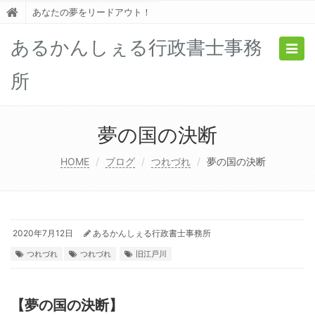
あなたの夢をリードアウト！
あるかんしぇる行政書士事務
Togg
navig
所
夢の国の決断
HOME
ブログ
つれづれ
夢の国の決断
2020年7月12日
あるかんしぇる行政書士事務所
つれづれ
つれづれ
旧江戸川
【夢の国の決断】