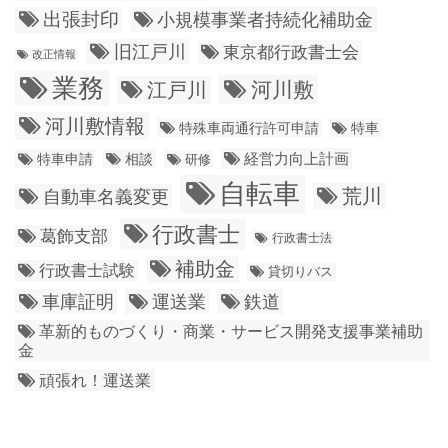
出張封印
小規模事業者持続化補助金
旧江戸川
東京都行政書士会
改正情報
業務
江戸川
河川敷
河川敷情報
特殊車両通行許可申請
特車
経営力向上計画
特車申請
相談
研修
自転車
荒川
自動車名義変更
行政書士
葛飾支部
行政書士法
補助金
行政書士試験
貸切りバス
車庫証明
運送業
鉄道
革新的ものづくり・商業・サービス開発支援事業補助
金
頑張れ！運送業