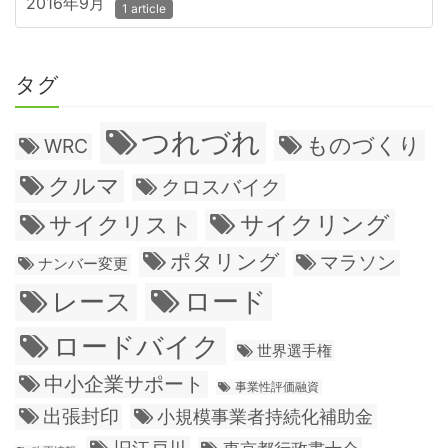
2016年9月
1 article
タグ
つれづれ
ものづくり
WRC
クルマ
クロスバイク
サイクリング
サイクリスト
ポタリング
マラソン
ナンバー変更
ロード
レース
ロードバイク
世界選手権
中小企業サポート
事業性評価融資
出張封印
小規模事業者持続化補助金
旧江戸川