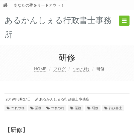
あなたの夢をリードアウト！
あるかんしぇる行政書士事務
Togg
navig
所
研修
HOME
ブログ
つれづれ
研修
2019年8月27日
あるかんしぇる行政書士事務所
つれづれ
業務
つれづれ
業務
研修
行政書士
【研修】