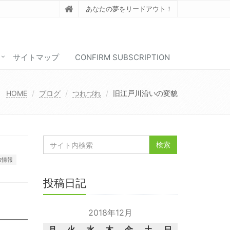
あなたの夢をリードアウト！
サイトマップ
CONFIRM SUBSCRIPTION
HOME
ブログ
つれづれ
旧江戸川沿いの変貌
敷情報
投稿日記
2018年12月
月
火
水
木
金
土
日