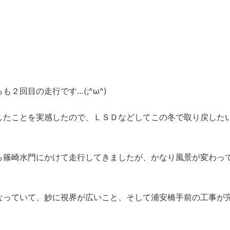
２回目の走行です…(;^ω^)
したことを実感したので、ＬＳＤなどしてこの冬で取り戻した
ら篠崎水門にかけて走行してきましたが、かなり風景が変わっ
なっていて、妙に視界が広いこと、そして浦安橋手前の工事が