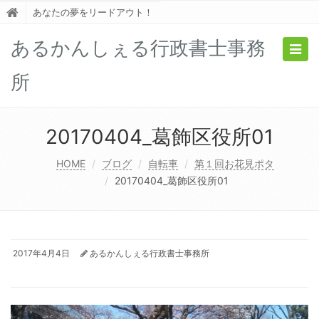
あなたの夢をリードアウト！
あるかんしぇる行政書士事務
Togg
navig
所
20170404_葛飾区役所01
HOME
ブログ
自転車
第１回お花見ポタ
20170404_葛飾区役所01
2017年4月4日
あるかんしぇる行政書士事務所