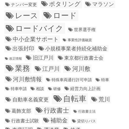
ポタリング
マラソン
ナンバー変更
ロード
レース
ロードバイク
世界選手権
中小企業サポート
事業性評価融資
出張封印
小規模事業者持続化補助金
旧江戸川
東京都行政書士会
改正情報
業務
江戸川
河川敷
河川敷情報
特殊車両通行許可申請
特車
経営力向上計画
特車申請
相談
研修
自転車
荒川
自動車名義変更
行政書士
葛飾支部
行政書士法
補助金
行政書士試験
貸切りバス