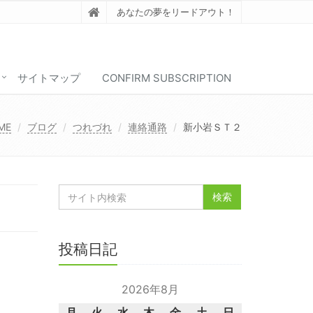
あなたの夢をリードアウト！
サイトマップ
CONFIRM SUBSCRIPTION
ME
ブログ
つれづれ
連絡通路
新小岩ＳＴ２
投稿日記
2026年8月
月
火
水
木
金
土
日