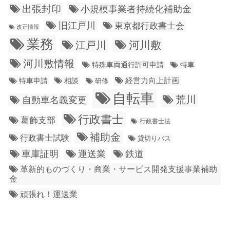
出張封印
小規模事業者持続化補助金
旧江戸川
東京都行政書士会
改正情報
業務
江戸川
河川敷
河川敷情報
特殊車両通行許可申請
特車
経営力向上計画
特車申請
相談
研修
自転車
荒川
自動車名義変更
行政書士
葛飾支部
行政書士法
補助金
行政書士試験
貸切りバス
車庫証明
運送業
鉄道
革新的ものづくり・商業・サービス開発支援事業補助
金
頑張れ！運送業